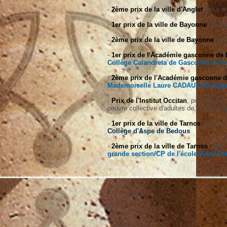
-
2ème prix de la ville d'Anglet
, pour u
-
1er prix de la ville de Bayonne
, pour
-
2ème prix de la ville de Bayonne
, po
-
1er prix de l'Académie gasconne de
Collège Calandreta de Gasconha de P
-
2ème prix de l'Académie gasconne 
Mademoiselle Laure CADAUX de Aud
-
Prix de l'Institut Occitan
, pour oeuvre 
oeuvre collective d'adultes de cours de 
-
1er prix de la ville de Tarnos
, pour u
Collège d'Aspe de Bedous
-
2ème prix de la ville de Tarnos
, pour
grande section/CP de l'école Jules Fe