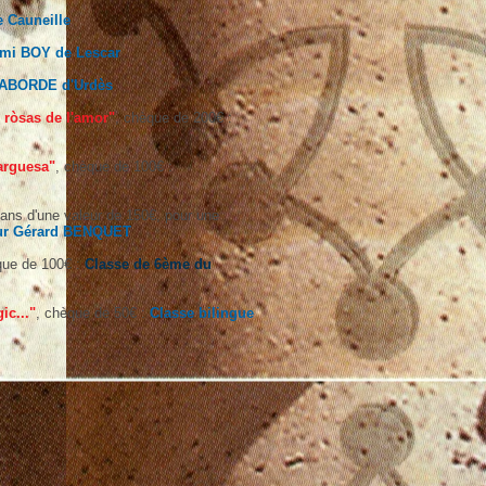
 Cauneille
mi BOY de Lescar
LABORDE d'Urdès
 ròsas de l'amor"
, chèque de 200€ :
arguesa"
, chèque de 100€ :
tans d'une valeur de 150€, pour une
eur Gérard BENQUET
que de 100€ :
Classe de 6ème du
ic..."
, chèque de 50€ :
Classe bilingue