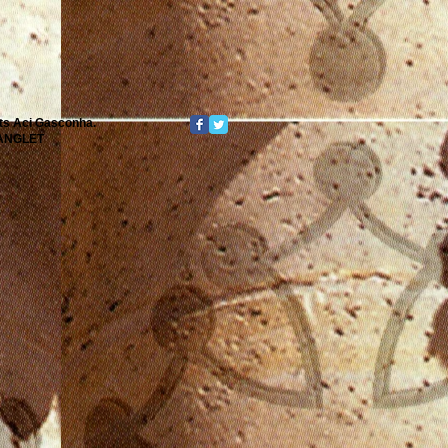
its Aci Gasconha.
0 ANGLET