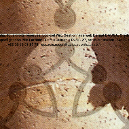
ha. Tous droits réservés. Logiciel Wix. Gestionnaire web Bernat DAUGA. Créd
cí gascon Pèir Larrodé - Ostau Culturau Tivoli - 27, arrua d'Euskadi - 6460
+33 05 59 03 34 78 -
espacigascon@acigasconha.asso.fr