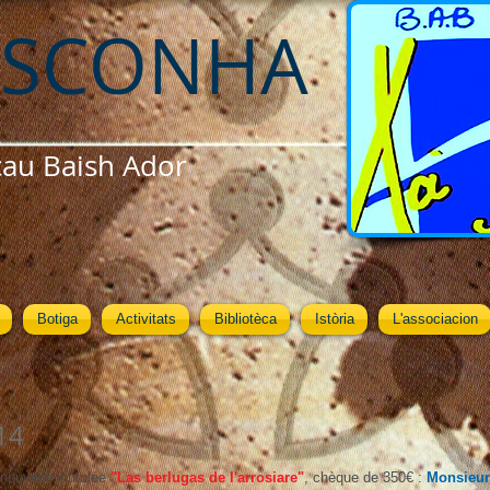
ASCONHA
cau Baish Ador
Botiga
Activitats
Bibliotèca
Istòria
L'associacion
14
nouvelle intitulée
"Las berlugas de l'arrosiare"
, chèque de 350€ :
Monsieur