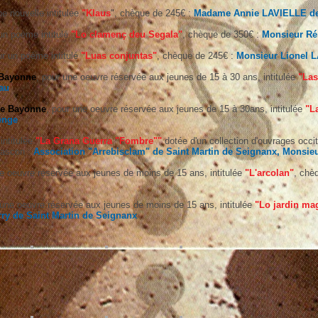
ne nouvelle intitulée
"Klaus
", chèque de 245€ :
Madame Annie LAVIELLE de
 un poème intitulé
"Lo clamenç deu Segala"
, chèque de 350€ :
Monsieur Ré
ur un poème intitulé
"Luas conjuntas"
, chèque de 245€ :
Monsieur Lionel 
 Bayonne
, pour une oeuvre réservée aux jeunes de 15 à 30 ans, intitulée
"Las
au
de Bayonne
, pour une oeuvre réservée aux jeunes de 15 à 30ans, intitulée
"L
enge
intitulée
"La Grana Guerra "Fombre""
dotée d'un collection d'ouvrages occi
gascon :
Association "Arrebisclam" de Saint Martin de Seignanx, Monsi
ne oeuvre réservée aux jeunes de moins de 15 ans, intitulée
"L'arcolan"
, chè
 une oeuvre réservée aux jeunes de moins de 15 ans, intitulée
"Lo jardin mag
rry de Saint Martin de Seignanx