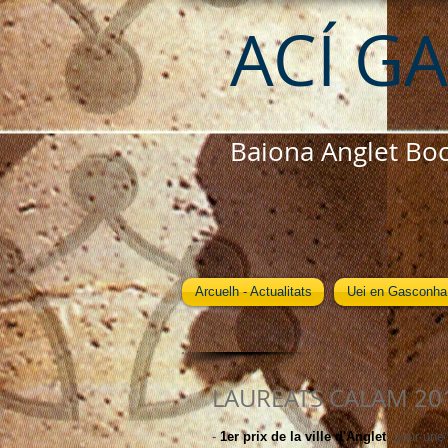
ACÍ G
Baiona Anglet Bo
Arcuelh - Actualitats
Uei en Gasconha
LAUREATS CALAM 20
-
1er prix de la ville d'Anglet
, pour une 