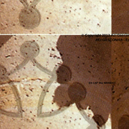
© Copyright 2013 Aci Gascon
ACI GASCONHA - Espa
DE CAP TAU MONDE !