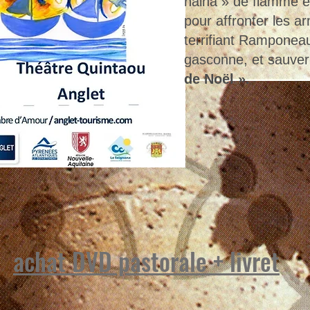
halha » de flamme e
pour affronter les a
terrifiant Ramponea
gasconne, et sauver 
de Noël ».
achat DVD pastorale + livret