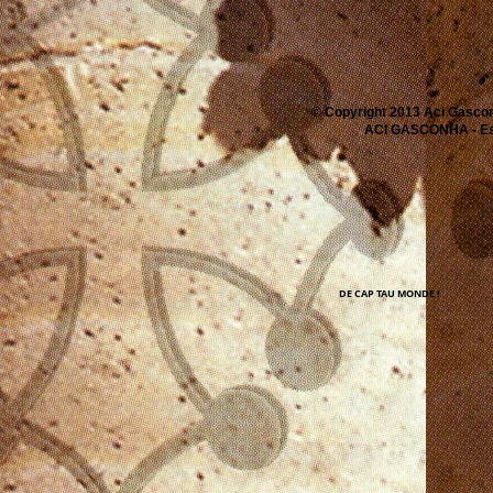
© Copyright 2013 Aci Gascon
ACI GASCONHA - Espa
DE CAP TAU MONDE !