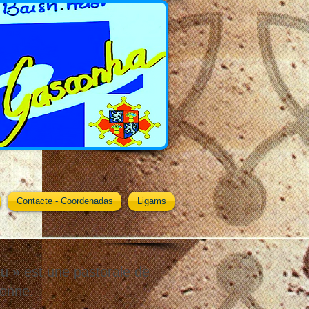
Contacte - Coordenadas
Ligams
u »
est une pastorale de
conne.