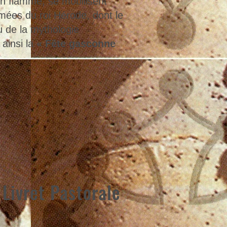
n flamme, se mobilisent
rmées du roi Hérode, dont le
u de la mythologie
ainsi la
« Fête gasconne
Livret Pastorale