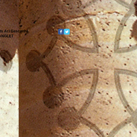
its Aci Gasconha.
0 ANGLET