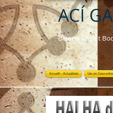
ACÍ G
Baiona Anglet Bo
Arcuelh - Actualitats
Uei en Gasconha