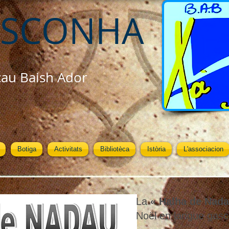
ASCONHA
cau Baish Ador
Botiga
Activitats
Bibliotèca
Istòria
L'associacion
La
« Halha de Nada
Noël en langue gas