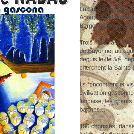
La Sainte Famille, 
Adour conduits par l
Berger, parvient à fu
Trois héros arrivent
de Bayonne, au bout
depuis le fleuve, de
cherchent la Sainte 
Ils rencontrent et vi
civilisation gasconn
landaise, les chants 
barthes…
150 choristes, danse