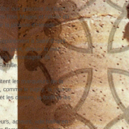
grâce aux gascons du Bas-
es Rois Mages et l’étoile du
ir la jalousie d’Hérode.
 séparément à Saint-Esprit
 du pont, depuis la mer,
puis la montagne. Ils
Famille.
sitent les marqueurs de la
e, comme le rugby, la course
et les danses, la forêt et les
urs, acteurs, «de halha en