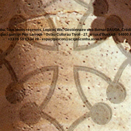
ha. Tous droits réservés. Logiciel Wix. Gestionnaire web Bernat DAUGA. Créd
cí gascon Pèir Larrodé - Ostau Culturau Tivoli - 27, arrua d'Euskadi - 6460
+33 05 59 03 34 78 -
espacigascon@acigasconha.asso.fr