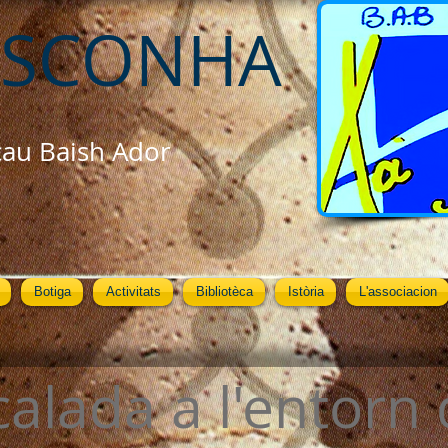
ASCONHA
cau Baish Ador
Botiga
Activitats
Bibliotèca
Istòria
L'associacion
calada a l'entorn