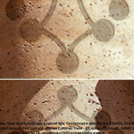
ha. Tous droits réservés. Logiciel Wix. Gestionnaire web Bernat DAUGA. Créd
cí gascon Pèir Larrodé - Ostau Culturau Tivoli - 27, arrua d'Euskadi - 6460
+33 05 59 03 34 78 -
espacigascon@acigasconha.asso.fr