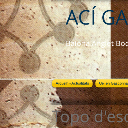
ACÍ G
Baiona Anglet Bo
Arcuelh - Actualitats
Uei en Gasconha
Topo d'es