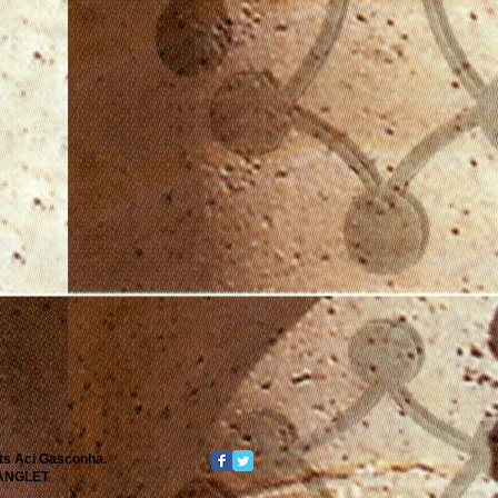
its Aci Gasconha.
0 ANGLET